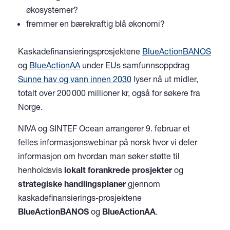
økosystemer?
fremmer en bærekraftig blå økonomi?
Kaskadefinansieringsprosjektene
BlueActionBANOS
og
BlueActionAA
under EUs samfunnsoppdrag
Sunne hav og vann innen 2030
lyser nå ut midler,
totalt over 200 000 millioner kr, også for søkere fra
Norge.
NIVA og SINTEF Ocean arrangerer 9. februar et
felles informasjonswebinar på norsk hvor vi deler
informasjon om hvordan man søker støtte til
henholdsvis
lokalt forankrede prosjekter
og
strategiske handlingsplaner
gjennom
kaskadefinansierings-prosjektene
BlueActionBANOS
og
BlueActionAA
.